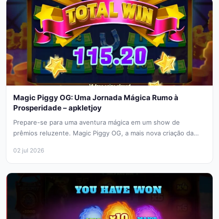
Magic Piggy OG: Uma Jornada Mágica Rumo à
Prosperidade – apkletjoy
Prepare-se para uma aventura mágica em um show de
prêmios reluzente. Magic Piggy OG, a mais nova criação da
Hacksaw...
02 jul 2026